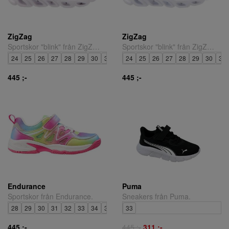
ZigZag
ZigZag
Sportskor "blink" från ZigZag.
Sportskor "blink" från ZigZag.
24
25
26
27
28
29
30
31
32
24
25
26
27
28
29
30
31
445 ;-
445 ;-
Endurance
Puma
Sportskor från Endurance.
Sneakers från Puma.
28
29
30
31
32
33
34
35
33
445 ;-
445 ;-
311 ;-