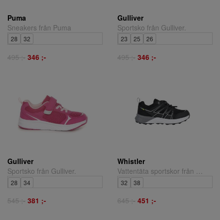
Puma
Gulliver
Sneakers från Puma
Sportsko från Gulliver.
28
32
23
25
26
495 ;-
346 ;-
495 ;-
346 ;-
Gulliver
Whistler
Sportsko från Gulliver.
Vattentäta sportskor från Whistler.
28
34
32
38
545 ;-
381 ;-
645 ;-
451 ;-