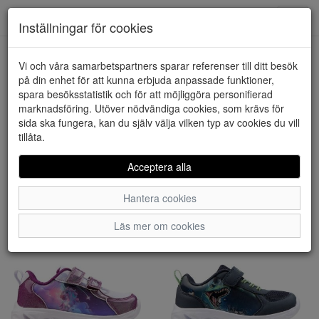
Downstairs - Vimmerby
Toggl
Inställningar för cookies
navig
Visa filter
Vi och våra samarbetspartners sparar referenser till ditt besök
på din enhet för att kunna erbjuda anpassade funktioner,
Barn -
spara besöksstatistik och för att möjliggöra personifierad
marknadsföring. Utöver nödvändiga cookies, som krävs för
Sneakers/Sportskor (61
sida ska fungera, kan du själv välja vilken typ av cookies du vill
tillåta.
artiklar)
Acceptera alla
Sortera efter:
Hantera cookies
Läs mer om cookies