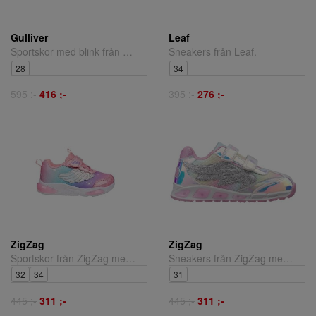
Gulliver
Leaf
Sportskor med blink från Gulliver.
Sneakers från Leaf.
28
34
595 ;-
416 ;-
395 ;-
276 ;-
ZigZag
ZigZag
Sportskor från ZigZag med "blink"
Sneakers från ZigZag med "blink"
32
34
31
445 ;-
311 ;-
445 ;-
311 ;-