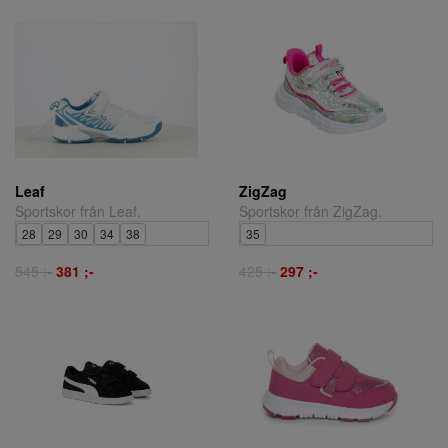
Leaf
ZigZag
Sportskor från Leaf.
Sportskor från ZigZag.
28
29
30
34
38
35
545 ;-
381 ;-
425 ;-
297 ;-