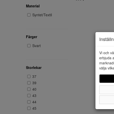
Material
Syntet/Textil
Färger
Inställ
Svart
Vi och vå
erbjuda a
marknads
Storlekar
välja vilk
37
39
40
43
44
45