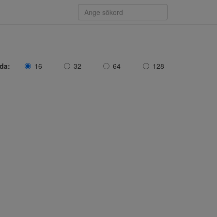
ida:
16
32
64
128