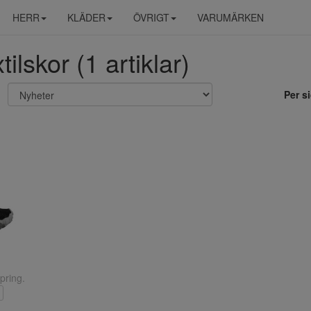
HERR
KLÄDER
ÖVRIGT
VARUMÄRKEN
tilskor (1 artiklar)
Per s
pring.