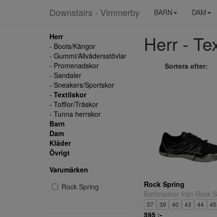
Downstairs - Vimmerby
BARN
DAM
Herr - Tex
Herr
- Boots/Kängor
- Gummi/Allvädersstövlar
- Promenadskor
Sortera efter:
- Sandaler
- Sneakers/Sportskor
-
Textilskor
- Tofflor/Träskor
- Tunna herrskor
Barn
Dam
Kläder
Övrigt
Varumärken
Rock Spring
Rock Spring
Barfotaskor från Rock S
37
39
40
43
44
45
595 ;-