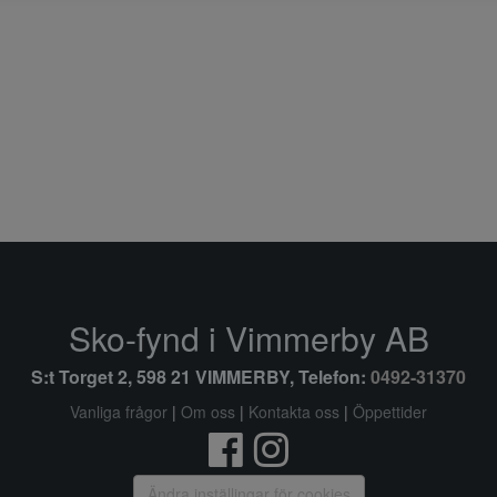
Sko-fynd i Vimmerby AB
S:t Torget 2, 598 21 VIMMERBY, Telefon:
0492-31370
Vanliga frågor
|
Om oss
|
Kontakta oss
|
Öppettider
Ändra inställingar för cookies