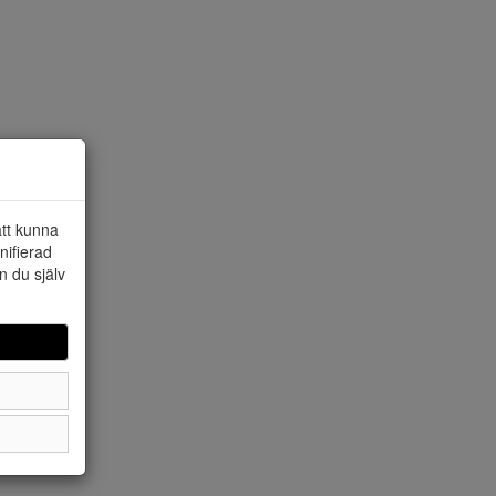
att kunna
nifierad
n du själv