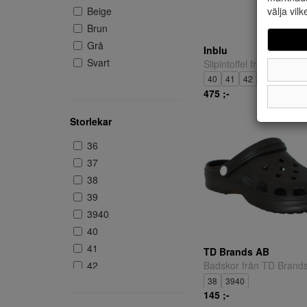
Beige
välja vilk
Brun
Grå
Inblu
Svart
Slipintoffel från Inblu.
40
41
42
43
45
46
475 ;-
Storlekar
36
37
38
39
3940
40
41
TD Brands AB
42
Badskor från TD Brands
38
3940
43
145 ;-
44