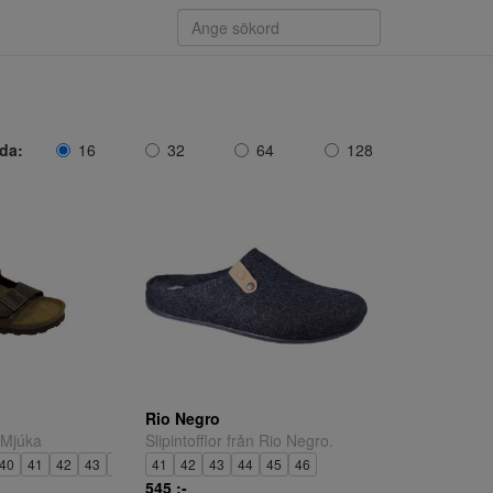
ida:
16
32
64
128
Rio Negro
 Mjúka
Slipintofflor från Rio Negro.
40
41
42
43
44
45
41
46
42
43
44
45
46
545 ;-