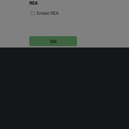
REA
45
46
Endast REA
47
Sök