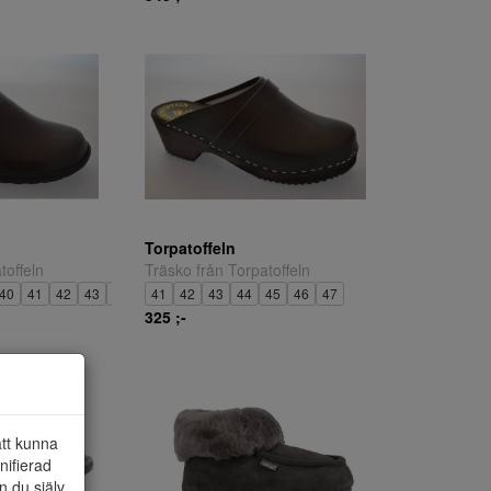
Torpatoffeln
toffeln
Träsko från Torpatoffeln
40
41
42
43
44
45
41
46
42
47
43
44
45
46
47
325 ;-
att kunna
nifierad
n du själv