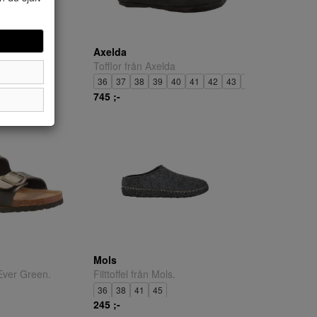
Axelda
e.
Tofflor från Axelda
36
37
38
39
40
41
42
43
44
46
745 ;-
Mols
Ever Green.
Filttoffel från Mols.
36
38
41
45
245 ;-