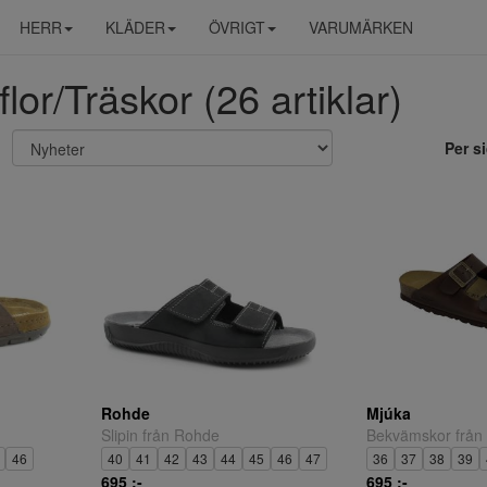
HERR
KLÄDER
ÖVRIGT
VARUMÄRKEN
flor/Träskor (26 artiklar)
Per s
Rohde
Mjúka
Slipin från Rohde
Bekvämskor från
46
40
41
42
43
44
45
46
47
36
37
38
39
695 ;-
695 ;-