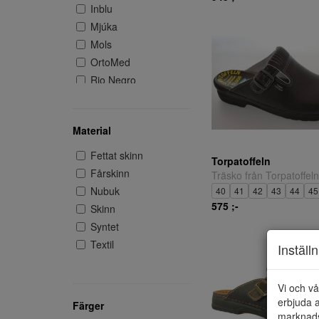
Inblu
Mjúka
Mols
OrtoMed
Rio Negro
Rohde
Shepherd
Material
TD Brands AB
Torpatoffeln
Fettat skinn
Torpatoffeln
Fårskinn
Träsko från Torpatoffeln
Nubuk
40
41
42
43
44
45
575 ;-
Skinn
Syntet
Textil
Inställ
Vi och vå
erbjuda a
Färger
marknads