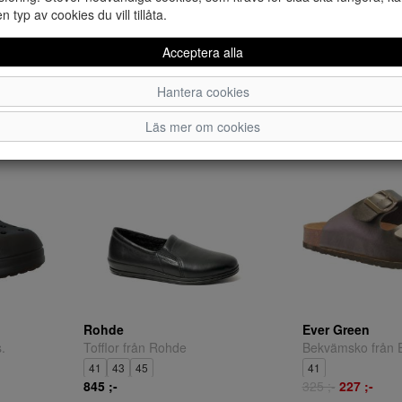
en typ av cookies du vill tillåta.
Acceptera alla
Rohde grå
Rohde
Slipintofflor från Rohde.
Tofflor från Rohd
Hantera cookies
40
41
42
43
44
45
46
47
45
545 ;-
595 ;-
416 ;-
Läs mer om cookies
Rohde
Ever Green
.
Tofflor från Rohde
Bekvämsko från 
41
43
45
41
845 ;-
325 ;-
227 ;-