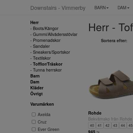
Downstairs - Vimmerby
BARN
DAM
Herr - Tof
Herr
- Boots/Kängor
- Gummi/Allvädersstövlar
- Promenadskor
Sortera efter:
- Sandaler
- Sneakers/Sportskor
- Textilskor
-
Tofflor/Träskor
- Tunna herrskor
Barn
Dam
Kläder
Övrigt
Varumärken
Rohde
Axelda
Bekvämsko från Rohde
Cruz
40
41
42
43
44
45
Ever Green
945 ;-