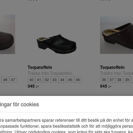
Torpatoffeln
Torpatoffeln
Träsko från Torpatoffeln
Träsko från Torpa
46
47
40
41
42
43
44
45
46
36
37
38
39
345 ;-
545 ;-
ningar för cookies
ra samarbetspartners sparar referenser till ditt besök på din enhet för 
npassade funktioner, spara besöksstatistik och för att möjliggöra perso
föring. Utöver nödvändiga cookies, som krävs för sida ska fungera, ka