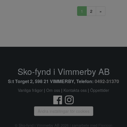
1
2
»
Sko-fynd i Vimmerby AB
S:t Torget 2, 598 21 VIMMERBY, Telefon:
0492-31370
Vanliga frågor
|
Om oss
|
Kontakta oss
|
Öppettider
Ändra inställingar för cookies
© Sko-fynd i Vimmerby AB 2026 i samarbete med
Flexicon