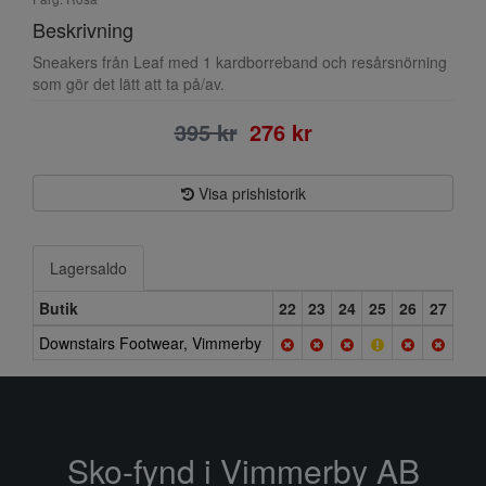
Beskrivning
Sneakers från Leaf med 1 kardborreband och resårsnörning
som gör det lätt att ta på/av.
395 kr
276 kr
Visa prishistorik
Lagersaldo
Butik
22
23
24
25
26
27
Downstairs Footwear, Vimmerby
Sko-fynd i Vimmerby AB