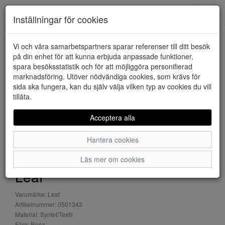
Downstairs - Vimmerby
Toggl
Inställningar för cookies
navig
Vi och våra samarbetspartners sparar referenser till ditt besök
HEM
LEAF
på din enhet för att kunna erbjuda anpassade funktioner,
spara besöksstatistik och för att möjliggöra personifierad
marknadsföring. Utöver nödvändiga cookies, som krävs för
sida ska fungera, kan du själv välja vilken typ av cookies du vill
tillåta.
Acceptera alla
Hantera cookies
Läs mer om cookies
Leaf
Varumärke: Leaf
Artikelnummer: 0501343
Material: Syntet/Textil
Färg: Rosa