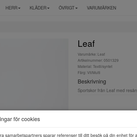
HERR
KLÄDER
ÖVRIGT
VARUMÄRKEN
Leaf
Varumärke: Leaf
Artikelnummer: 0501329
Material: Textil/syntet
Färg: Vit/Multi
Beskrivning
Sportskor från Leaf med resår
ningar för cookies
ra samarbetspartners sparar referenser till ditt besök på din enhet för 