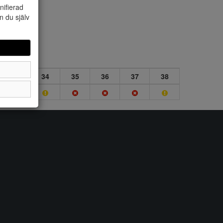
nifierad
n du själv
33
34
35
36
37
38