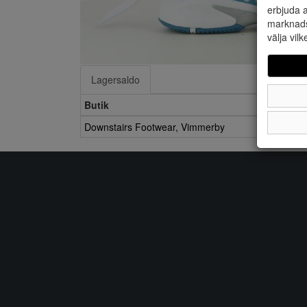
erbjuda a
marknads
välja vilk
Lagersaldo
Butik
Downstairs Footwear, Vimmerby