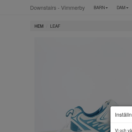
Downstairs - Vimmerby
BARN
DAM
HEM
LEAF
Inställ
Vi och vå