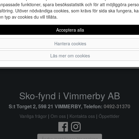
npassade funktioner, spara besöksstatistik och för att möjliggöra perso
föring. Utöver nödvändiga cookies, som krävs för sida ska fungera, ka
en typ av cookies du vill tillåta.
Acceptera alla
Hantera cookies
28
29
30
31
32
Läs mer om cookies
Sko-fynd i Vimmerby AB
S:t Torget 2, 598 21 VIMMERBY, Telefon:
0492-31370
Vanliga frågor
|
Om oss
|
Kontakta oss
|
Öppettider