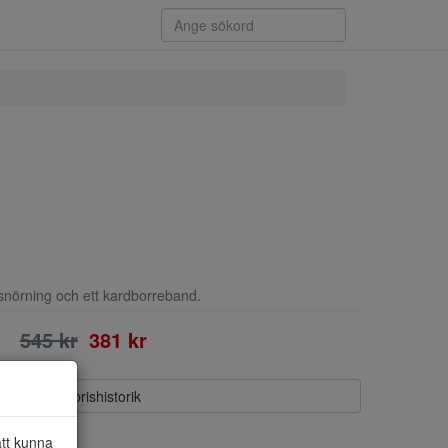
snörning och ett kardborreband.
545 kr
381 kr
Visa prishistorik
att kunna