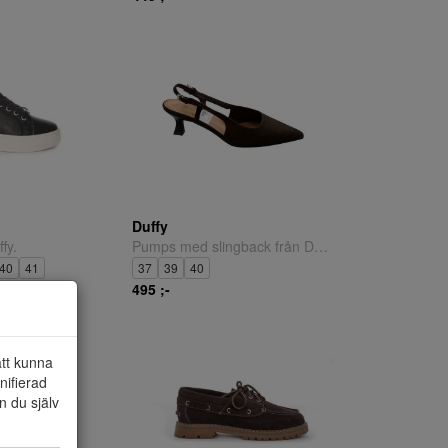
Duffy
fy.
Pumps med slingback från Duffy.
40
41
37
39
40
495 ;-
att kunna
nifierad
n du själv