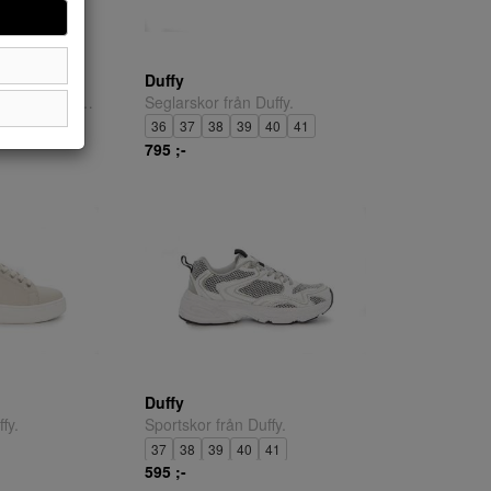
Duffy
Pumps med slingback från Duffy.
Seglarskor från Duffy.
36
37
38
39
40
41
795 ;-
Duffy
fy.
Sportskor från Duffy.
37
38
39
40
41
595 ;-