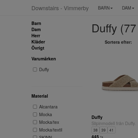
Downstairs - Vimmerby
BARN
DAM
Duffy (77 
Barn
Dam
Herr
Kläder
Sortera efter:
Övrigt
Varumärken
Duffy
Material
Alcantara
Mocka
Duffy
Mocka/tex
Slipinmodell från Duffy.
Mocka/textil
38
39
41
445 ;-
SKINN