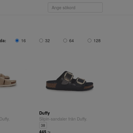
ida:
16
32
64
128
Duffy
Duffy.
Slipin-sandaler från Duffy.
38
445 ;-