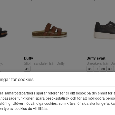
Duffy
Duffy svart
y.
Slipin-sandaler från Duffy.
Sneakers från Duf
41
36
37
38
39
445 ;-
645 ;-
ningar för cookies
ra samarbetspartners sparar referenser till ditt besök på din enhet för 
npassade funktioner, spara besöksstatistik och för att möjliggöra perso
föring. Utöver nödvändiga cookies, som krävs för sida ska fungera, ka
en typ av cookies du vill tillåta.