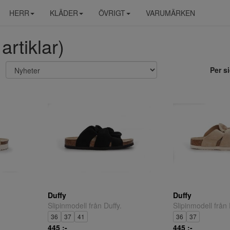
HERR
KLÄDER
ÖVRIGT
VARUMÄRKEN
artiklar)
Per s
Duffy
Duffy
Slipinmodell från Duffy.
Slipinmodell från 
36
37
41
36
37
445 ;-
445 ;-