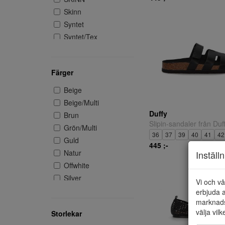
Skinn
Syntet
Syntet/Tex
Syntet/Textil
Textil
Färger
Textil/syntet
Beige
Beige/Multi
Duffy
Brun
Slipin-sandaler från Duff
Grön/Multi
36
37
39
40
41
42
Guld
445 ;-
Natur
Inställ
Offwhite
Silver
Vi och vå
Svart
erbjuda a
marknads
Vit
välja vilk
Storlekar
Vit/Multi