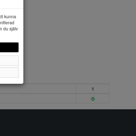
att kunna
nifierad
n du själv
1