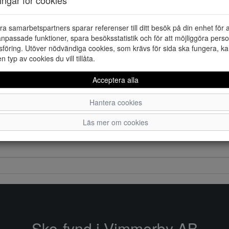
ra samarbetspartners sparar referenser till ditt besök på din enhet för 
npassade funktioner, spara besöksstatistik och för att möjliggöra perso
föring. Utöver nödvändiga cookies, som krävs för sida ska fungera, ka
en typ av cookies du vill tillåta.
Acceptera alla
Hantera cookies
Läs mer om cookies
Sko-fynd i Vimmerby AB