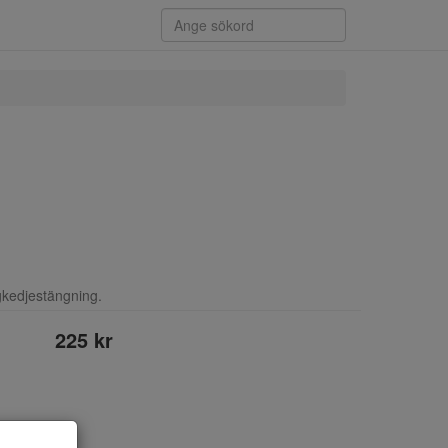
kedjestängning.
225 kr