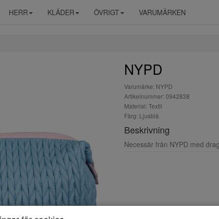
HERR
KLÄDER
ÖVRIGT
VARUMÄRKEN
NYPD
Varumärke: NYPD
Artikelnummer: 0942838
Material: Textil
Färg: Ljusblå
Beskrivning
Necessär från NYPD med drag
ningar för cookies