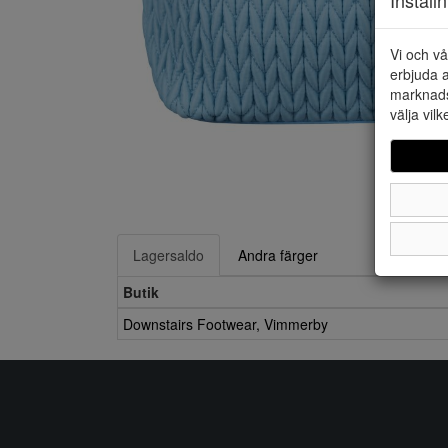
Vi och vå
erbjuda a
marknads
välja vilk
Lagersaldo
Andra färger
Butik
Downstairs Footwear, Vimmerby