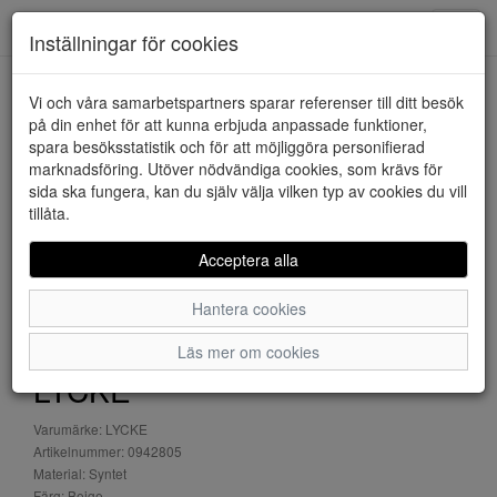
Downstairs - Vimmerby
Toggl
Inställningar för cookies
navig
Vi och våra samarbetspartners sparar referenser till ditt besök
HEM
LYCKE
på din enhet för att kunna erbjuda anpassade funktioner,
spara besöksstatistik och för att möjliggöra personifierad
marknadsföring. Utöver nödvändiga cookies, som krävs för
sida ska fungera, kan du själv välja vilken typ av cookies du vill
tillåta.
Acceptera alla
Hantera cookies
Läs mer om cookies
LYCKE
Varumärke: LYCKE
Artikelnummer: 0942805
Material: Syntet
Färg: Beige