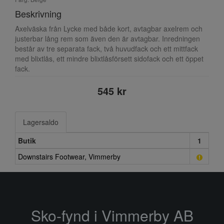
Beskrivning
Axelväska från Lycke med både kort, avtagbar axelrem och
justerbar lång rem som även den är avtagbar. Inredningen
består av tre separata fack, två huvudfack och ett mittfack
med blixtlås, ett mindre blixtlåsförsett sidofack och ett öppet
fack.
545 kr
Lagersaldo
Butik
1
Downstairs Footwear, Vimmerby
Sko-fynd i Vimmerby AB