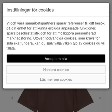
Downstairs - Vimmerby
Toggl
Inställningar för cookies
navig
Vi och våra samarbetspartners sparar referenser till ditt besök
HEM
VERO MODA
på din enhet för att kunna erbjuda anpassade funktioner,
spara besöksstatistik och för att möjliggöra personifierad
marknadsföring. Utöver nödvändiga cookies, som krävs för
sida ska fungera, kan du själv välja vilken typ av cookies du vill
tillåta.
Acceptera alla
Hantera cookies
Läs mer om cookies