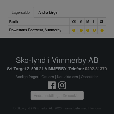
Lagersaldo
Andra färger
Butik
XS
S
M
L
XL
Downstairs Footwear, Vimmerby
Sko-fynd i Vimmerby AB
S:t Torget 2, 598 21 VIMMERBY, Telefon:
0492-31370
Vanliga frågor
|
Om oss
|
Kontakta oss
|
Öppettider
Ändra inställingar för cookies
© Sko-fynd i Vimmerby AB 2026 i samarbete med
Flexicon