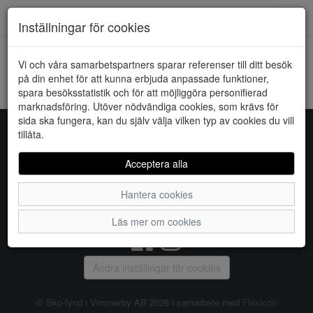
Downstairs - Vimmerby
Toggl
Inställningar för cookies
navig
Vi och våra samarbetspartners sparar referenser till ditt besök
HEM
VERO MODA
på din enhet för att kunna erbjuda anpassade funktioner,
spara besöksstatistik och för att möjliggöra personifierad
Kunde inte hitta några artiklar...
marknadsföring. Utöver nödvändiga cookies, som krävs för
sida ska fungera, kan du själv välja vilken typ av cookies du vill
tillåta.
Sko-fynd i Vimmerby AB
Acceptera alla
S:t Torget 2, 598 21 VIMMERBY, Telefon:
0492-31370
Hantera cookies
Vanliga frågor
|
Om oss
|
Kontakta oss
|
Öppettider
Läs mer om cookies
Ändra inställingar för cookies
© Sko-fynd i Vimmerby AB 2026 i samarbete med
Flexicon