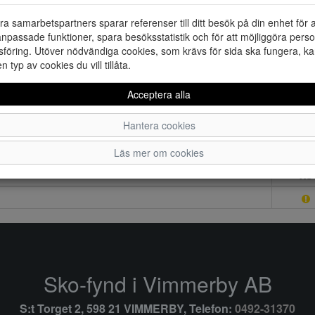
ra samarbetspartners sparar referenser till ditt besök på din enhet för 
npassade funktioner, spara besöksstatistik och för att möjliggöra perso
föring. Utöver nödvändiga cookies, som krävs för sida ska fungera, ka
en typ av cookies du vill tillåta.
Acceptera alla
Hantera cookies
Läs mer om cookies
XS
Sko-fynd i Vimmerby AB
S:t Torget 2, 598 21 VIMMERBY, Telefon:
0492-31370