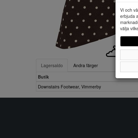
Vi och vå
erbjuda a
marknads
välja vilk
Lagersaldo
Andra färger
Butik
Downstairs Footwear, Vimmerby