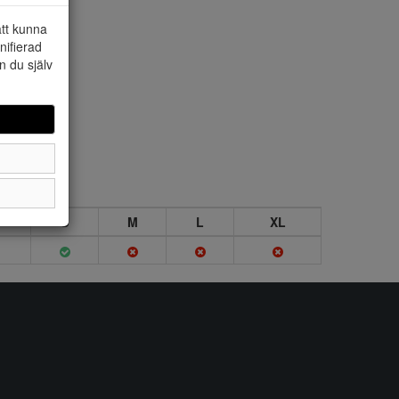
att kunna
nifierad
n du själv
S
M
L
XL