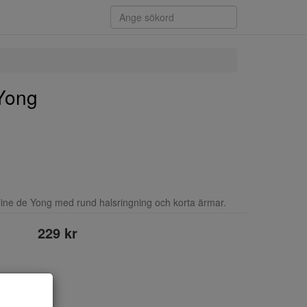
Yong
ine de Yong med rund halsringning och korta ärmar.
229 kr