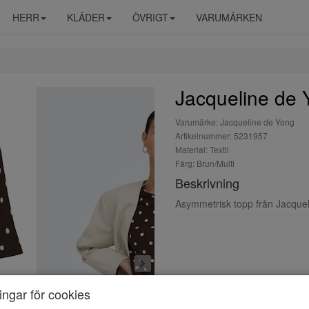
HERR
KLÄDER
ÖVRIGT
VARUMÄRKEN
Jacqueline de 
Varumärke: Jacqueline de Yong
Artikelnummer: 5231957
Material: Textil
Färg: Brun/Multi
Beskrivning
Asymmetrisk topp från Jacquel
ningar för cookies