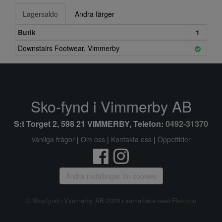
Lagersaldo
Andra färger
Butik
1
Downstairs Footwear, Vimmerby
Sko-fynd i Vimmerby AB
S:t Torget 2, 598 21 VIMMERBY, Telefon:
0492-31370
Vanliga frågor
|
Om oss
|
Kontakta oss
|
Öppettider
Ändra inställingar för cookies
© Sko-fynd i Vimmerby AB 2026 i samarbete med
Flexicon