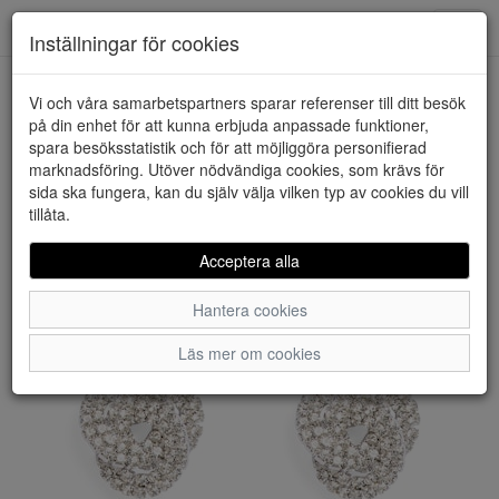
Downstairs - Vimmerby
Toggl
Inställningar för cookies
navig
Vi och våra samarbetspartners sparar referenser till ditt besök
HEM
PIECES
på din enhet för att kunna erbjuda anpassade funktioner,
spara besöksstatistik och för att möjliggöra personifierad
marknadsföring. Utöver nödvändiga cookies, som krävs för
sida ska fungera, kan du själv välja vilken typ av cookies du vill
tillåta.
Acceptera alla
Hantera cookies
Läs mer om cookies