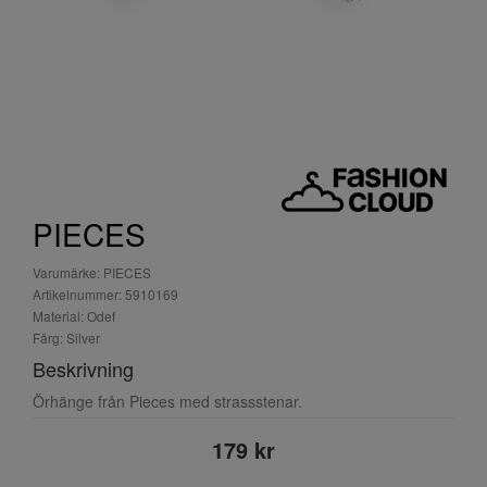
PIECES
Varumärke: PIECES
Artikelnummer: 5910169
Material: Odef
Färg: Silver
Beskrivning
Örhänge från Pieces med strassstenar.
179 kr