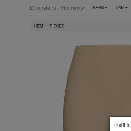
Downstairs - Vimmerby
BARN
DAM
HEM
PIECES
Inställ