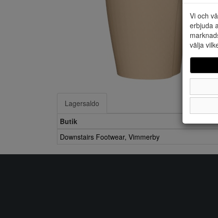
Vi och vå
erbjuda a
marknads
välja vilk
Lagersaldo
Butik
Downstairs Footwear, Vimmerby