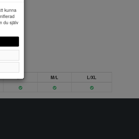
att kunna
nifierad
n du själv
S/M
M/L
L/XL