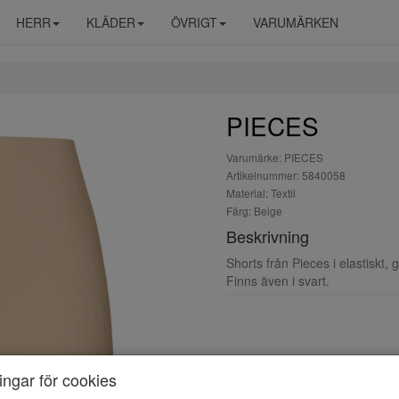
HERR
KLÄDER
ÖVRIGT
VARUMÄRKEN
PIECES
Varumärke: PIECES
Artikelnummer: 5840058
Material: Textil
Färg: Beige
Beskrivning
Shorts från Pieces i elastiskt, 
Finns även i svart.
ningar för cookies