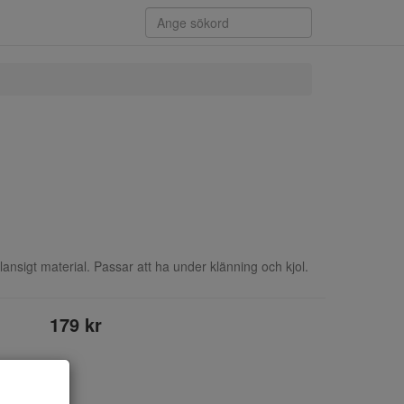
glansigt material. Passar att ha under klänning och kjol.
179 kr