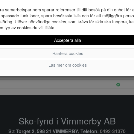
ra samarbetspartners sparar referenser till ditt besök på din enhet för 
npassade funktioner, spara besöksstatistik och för att möjliggöra perso
föring. Utöver nödvändiga cookies, som krävs för sida ska fungera, ka
en typ av cookies du vill tillåta.
Acceptera alla
Hantera cookies
Läs mer om cookies
XS/S
Sko-fynd i Vimmerby AB
S:t Torget 2, 598 21 VIMMERBY, Telefon:
0492-31370