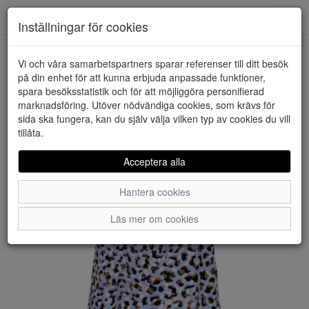
Downstairs - Vimmerby
Toggl
Inställningar för cookies
navig
Vi och våra samarbetspartners sparar referenser till ditt besök
HEM
ONLY
på din enhet för att kunna erbjuda anpassade funktioner,
spara besöksstatistik och för att möjliggöra personifierad
marknadsföring. Utöver nödvändiga cookies, som krävs för
sida ska fungera, kan du själv välja vilken typ av cookies du vill
tillåta.
Acceptera alla
Hantera cookies
Läs mer om cookies