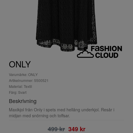
ONLY
Varumärke: ONLY
Artikelnummer: 5500521
Material: Textil
Färg: Svart
Beskrivning
Maxikjol från Only i spets med hellång underkjol. Resår i
midjan med snörning och toffsar.
499 kr
349 kr