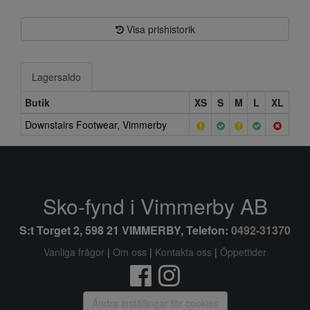
Visa prishistorik
Lagersaldo
Butik
XS
S
M
L
XL
Downstairs Footwear, Vimmerby
Sko-fynd i Vimmerby AB
S:t Torget 2, 598 21 VIMMERBY, Telefon:
0492-31370
Vanliga frågor
|
Om oss
|
Kontakta oss
|
Öppettider
Ändra inställingar för cookies