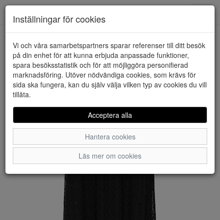
Downstairs - Vimmerby
Toggl
Inställningar för cookies
navig
Vi och våra samarbetspartners sparar referenser till ditt besök
HEM
ONLY
på din enhet för att kunna erbjuda anpassade funktioner,
spara besöksstatistik och för att möjliggöra personifierad
marknadsföring. Utöver nödvändiga cookies, som krävs för
sida ska fungera, kan du själv välja vilken typ av cookies du vill
tillåta.
Acceptera alla
Hantera cookies
Läs mer om cookies