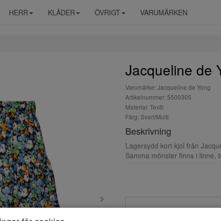
HERR
KLÄDER
ÖVRIGT
VARUMÄRKEN
Jacqueline de 
Varumärke: Jacqueline de Yong
Artikelnummer: 5500305
Material: Textil
Färg: Svart/Multi
Beskrivning
Lagersydd kort kjol från Jacqu
Samma mönster finns i linne, 
ningar för cookies