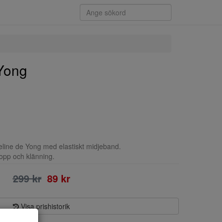
Yong
eline de Yong med elastiskt midjeband.
topp och klänning.
299 kr
89 kr
Visa prishistorik