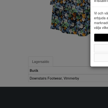
Vi och vå
erbjuda a
marknads
välja vilk
Lagersaldo
Butik
Downstairs Footwear, Vimmerby