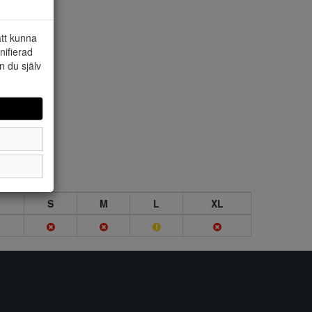
att kunna
nifierad
n du själv
S
M
L
XL