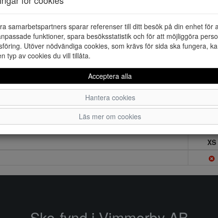
ra samarbetspartners sparar referenser till ditt besök på din enhet för 
npassade funktioner, spara besöksstatistik och för att möjliggöra perso
föring. Utöver nödvändiga cookies, som krävs för sida ska fungera, ka
en typ av cookies du vill tillåta.
Acceptera alla
Hantera cookies
Läs mer om cookies
XS
Sko-fynd i Vimmerby AB