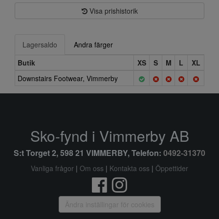
Visa prishistorik
Lagersaldo
Andra färger
Butik
XS
S
M
L
XL
Downstairs Footwear, Vimmerby
Sko-fynd i Vimmerby AB
S:t Torget 2, 598 21 VIMMERBY, Telefon:
0492-31370
Vanliga frågor
|
Om oss
|
Kontakta oss
|
Öppettider
Ändra inställingar för cookies