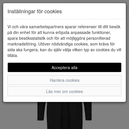
Downstairs - Vimmerby
Toggl
Inställningar för cookies
navig
Vi och våra samarbetspartners sparar referenser till ditt besök
HEM
VERO MODA
på din enhet för att kunna erbjuda anpassade funktioner,
spara besöksstatistik och för att möjliggöra personifierad
marknadsföring. Utöver nödvändiga cookies, som krävs för
sida ska fungera, kan du själv välja vilken typ av cookies du vill
tillåta.
Acceptera alla
Hantera cookies
Läs mer om cookies