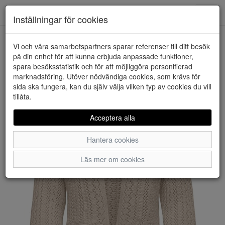
Downstairs - Vimmerby
Toggl
Inställningar för cookies
navig
Vi och våra samarbetspartners sparar referenser till ditt besök
HEM
ONLY
på din enhet för att kunna erbjuda anpassade funktioner,
spara besöksstatistik och för att möjliggöra personifierad
marknadsföring. Utöver nödvändiga cookies, som krävs för
sida ska fungera, kan du själv välja vilken typ av cookies du vill
tillåta.
Acceptera alla
Hantera cookies
Läs mer om cookies