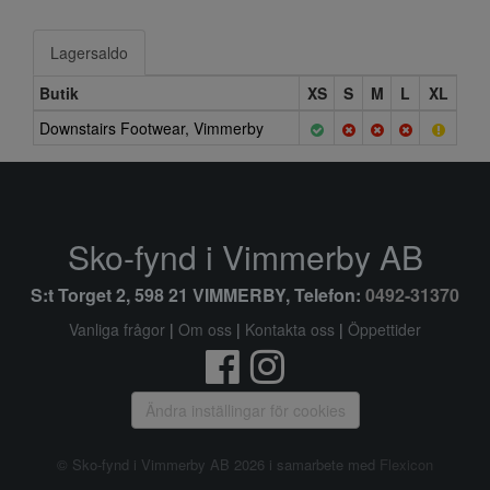
Lagersaldo
Butik
XS
S
M
L
XL
Downstairs Footwear, Vimmerby
Sko-fynd i Vimmerby AB
S:t Torget 2, 598 21 VIMMERBY, Telefon:
0492-31370
Vanliga frågor
|
Om oss
|
Kontakta oss
|
Öppettider
Ändra inställingar för cookies
© Sko-fynd i Vimmerby AB 2026 i samarbete med
Flexicon