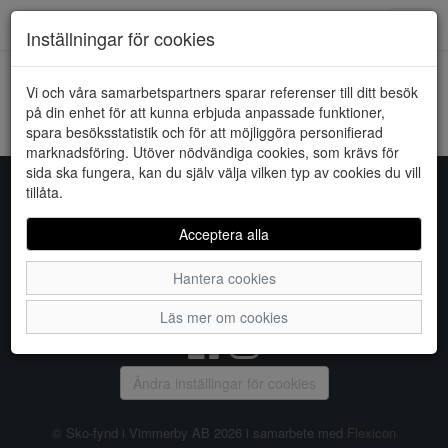
Downstairs - Vimmerby
Toggl
Inställningar för cookies
navig
Vi och våra samarbetspartners sparar referenser till ditt besök
HEM
VERO MODA
på din enhet för att kunna erbjuda anpassade funktioner,
spara besöksstatistik och för att möjliggöra personifierad
Kunde inte hitta några artiklar...
marknadsföring. Utöver nödvändiga cookies, som krävs för
sida ska fungera, kan du själv välja vilken typ av cookies du vill
tillåta.
Sko-fynd i Vimmerby AB
Acceptera alla
S:t Torget 2, 598 21 VIMMERBY, Telefon:
0492-31370
Hantera cookies
Vanliga frågor
|
Om oss
|
Kontakta oss
|
Öppettider
Läs mer om cookies
Ändra inställingar för cookies
© Sko-fynd i Vimmerby AB 2026 i samarbete med
Flexicon