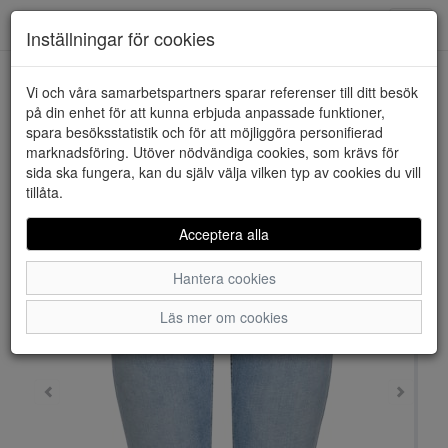
Downstairs - Vimmerby
Toggl
Inställningar för cookies
navig
Vi och våra samarbetspartners sparar referenser till ditt besök
HEM
ONLY
på din enhet för att kunna erbjuda anpassade funktioner,
spara besöksstatistik och för att möjliggöra personifierad
marknadsföring. Utöver nödvändiga cookies, som krävs för
sida ska fungera, kan du själv välja vilken typ av cookies du vill
tillåta.
Acceptera alla
Hantera cookies
Läs mer om cookies