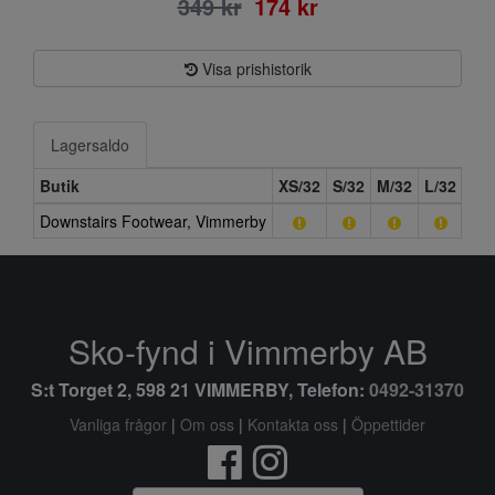
349 kr
174 kr
Visa prishistorik
Lagersaldo
Butik
XS/32
S/32
M/32
L/32
XL/
Downstairs Footwear, Vimmerby
Sko-fynd i Vimmerby AB
S:t Torget 2, 598 21 VIMMERBY, Telefon:
0492-31370
Vanliga frågor
|
Om oss
|
Kontakta oss
|
Öppettider