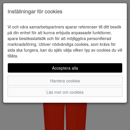
Downstairs - Vimmerby
Toggl
Inställningar för cookies
navig
Vi och våra samarbetspartners sparar referenser till ditt besök
HEM
JACQUELINE DE YONG
på din enhet för att kunna erbjuda anpassade funktioner,
spara besöksstatistik och för att möjliggöra personifierad
marknadsföring. Utöver nödvändiga cookies, som krävs för
sida ska fungera, kan du själv välja vilken typ av cookies du vill
tillåta.
Acceptera alla
Hantera cookies
Läs mer om cookies