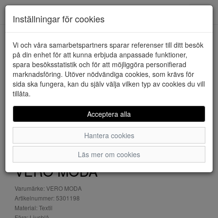
Downstairs - Vimmerby
Toggl
Inställningar för cookies
navig
Vi och våra samarbetspartners sparar referenser till ditt besök
HEM
VERO MODA
på din enhet för att kunna erbjuda anpassade funktioner,
spara besöksstatistik och för att möjliggöra personifierad
marknadsföring. Utöver nödvändiga cookies, som krävs för
sida ska fungera, kan du själv välja vilken typ av cookies du vill
tillåta.
Acceptera alla
Hantera cookies
Läs mer om cookies
VERO MODA
Varumärke: VERO MODA
Artikelnummer: 5301198
Material: Textil
Färg: Ljusblå