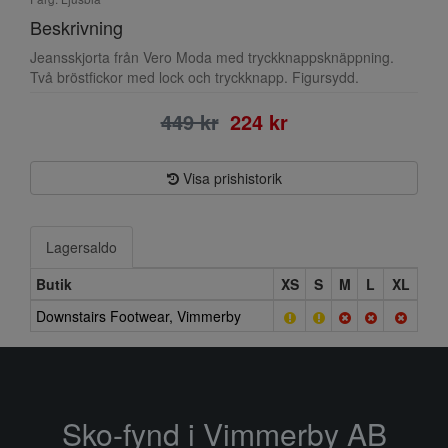
Beskrivning
Jeansskjorta från Vero Moda med tryckknappsknäppning.
Två bröstfickor med lock och tryckknapp. Figursydd.
449 kr
224 kr
Visa prishistorik
Lagersaldo
Butik
XS
S
M
L
XL
Downstairs Footwear, Vimmerby
Sko-fynd i Vimmerby AB