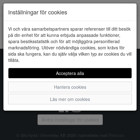
Downstairs - Vimmerby
Toggl
Inställningar för cookies
navig
Vi och våra samarbetspartners sparar referenser till ditt besök
HEM
JACQUELINE DE YONG
på din enhet för att kunna erbjuda anpassade funktioner,
spara besöksstatistik och för att möjliggöra personifierad
Kunde inte hitta några artiklar...
marknadsföring. Utöver nödvändiga cookies, som krävs för
sida ska fungera, kan du själv välja vilken typ av cookies du vill
tillåta.
Sko-fynd i Vimmerby AB
Acceptera alla
S:t Torget 2, 598 21 VIMMERBY, Telefon:
0492-31370
Hantera cookies
Vanliga frågor
|
Om oss
|
Kontakta oss
|
Öppettider
Läs mer om cookies
Ändra inställingar för cookies
© Sko-fynd i Vimmerby AB 2026 i samarbete med
Flexicon