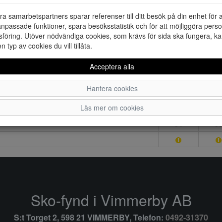
ra samarbetspartners sparar referenser till ditt besök på din enhet för 
npassade funktioner, spara besöksstatistik och för att möjliggöra perso
föring. Utöver nödvändiga cookies, som krävs för sida ska fungera, ka
en typ av cookies du vill tillåta.
Acceptera alla
Hantera cookies
Läs mer om cookies
34
3
Sko-fynd i Vimmerby AB
S:t Torget 2, 598 21 VIMMERBY, Telefon:
0492-31370