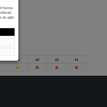
att kunna
nifierad
n du själv
6
38
40
42
44