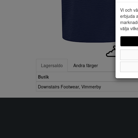
Vi och vå
erbjuda a
marknads
välja vilk
Lagersaldo
Andra färger
Butik
Downstairs Footwear, Vimmerby