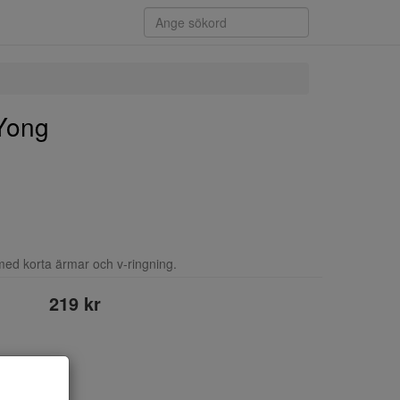
Yong
med korta ärmar och v-ringning.
219 kr