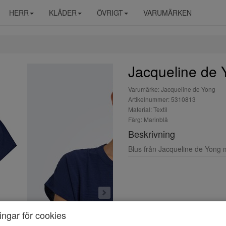
HERR
KLÄDER
ÖVRIGT
VARUMÄRKEN
Jacqueline de 
Varumärke: Jacqueline de Yong
Artikelnummer: 5310813
Material: Textil
Färg: Marinblå
Beskrivning
Blus från Jacqueline de Yong 
ningar för cookies