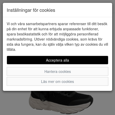
Downstairs - Vimmerby
Toggl
Inställningar för cookies
navig
Vi och våra samarbetspartners sparar referenser till ditt besök
HEM
LEAF
på din enhet för att kunna erbjuda anpassade funktioner,
spara besöksstatistik och för att möjliggöra personifierad
marknadsföring. Utöver nödvändiga cookies, som krävs för
sida ska fungera, kan du själv välja vilken typ av cookies du vill
tillåta.
Acceptera alla
Hantera cookies
Läs mer om cookies