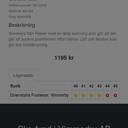
Artikelnummer: 0210943
Material: Mocka
Färg: Marinblå
Beskrivning
Sneakers från Rieker med en lång snörning som gör att det
går att justera passformen efter behov. Lätt och flexibel sula
ger bra stötdämpning.
1195 kr
Lagersaldo
Butik
40
41
42
43
44
45
Downstairs Footwear, Vimmerby