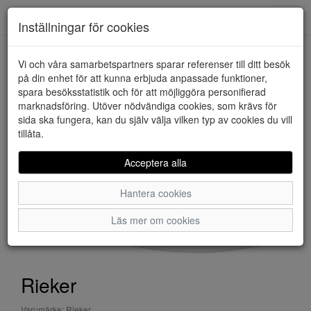
Downstairs - Vimmerby
Toggl
Inställningar för cookies
navig
Vi och våra samarbetspartners sparar referenser till ditt besök
HEM
RIEKER
på din enhet för att kunna erbjuda anpassade funktioner,
spara besöksstatistik och för att möjliggöra personifierad
marknadsföring. Utöver nödvändiga cookies, som krävs för
sida ska fungera, kan du själv välja vilken typ av cookies du vill
tillåta.
Acceptera alla
Hantera cookies
Läs mer om cookies
Rieker
Varumärke: Rieker