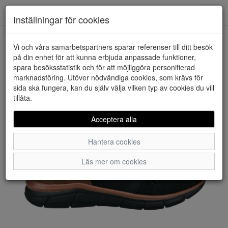
Downstairs - Vimmerby
Toggl
Inställningar för cookies
navig
Vi och våra samarbetspartners sparar referenser till ditt besök
HEM
BUGATTI
på din enhet för att kunna erbjuda anpassade funktioner,
spara besöksstatistik och för att möjliggöra personifierad
marknadsföring. Utöver nödvändiga cookies, som krävs för
sida ska fungera, kan du själv välja vilken typ av cookies du vill
tillåta.
Acceptera alla
Hantera cookies
Läs mer om cookies