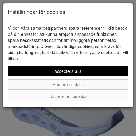
Downstairs - Vimmerby
Toggl
Inställningar för cookies
navig
Vi och våra samarbetspartners sparar referenser till ditt besök
HEM
SKECHERS
på din enhet för att kunna erbjuda anpassade funktioner,
spara besöksstatistik och för att möjliggöra personifierad
marknadsföring. Utöver nödvändiga cookies, som krävs för
sida ska fungera, kan du själv välja vilken typ av cookies du vill
tillåta.
Acceptera alla
Hantera cookies
Läs mer om cookies