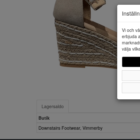
Inställ
Vi och vå
erbjuda a
marknads
välja vilk
Lagersaldo
Butik
Downstairs Footwear, Vimmerby