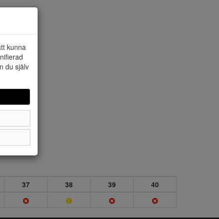
att kunna
nifierad
n du själv
37
38
39
40