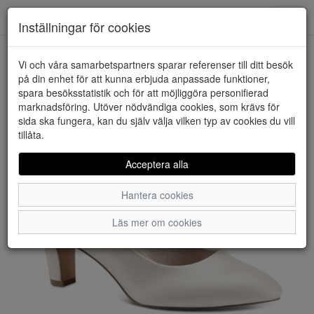
Downstairs - Vimmerby
Toggl
Inställningar för cookies
navig
Vi och våra samarbetspartners sparar referenser till ditt besök
HEM
TAMARIS
på din enhet för att kunna erbjuda anpassade funktioner,
spara besöksstatistik och för att möjliggöra personifierad
marknadsföring. Utöver nödvändiga cookies, som krävs för
sida ska fungera, kan du själv välja vilken typ av cookies du vill
tillåta.
Acceptera alla
Hantera cookies
Läs mer om cookies