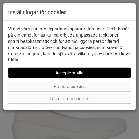
Downstairs - Vimmerby
Toggl
Inställningar för cookies
navig
Vi och våra samarbetspartners sparar referenser till ditt besök
HEM
SKECHERS
på din enhet för att kunna erbjuda anpassade funktioner,
spara besöksstatistik och för att möjliggöra personifierad
marknadsföring. Utöver nödvändiga cookies, som krävs för
sida ska fungera, kan du själv välja vilken typ av cookies du vill
tillåta.
Acceptera alla
Hantera cookies
Läs mer om cookies