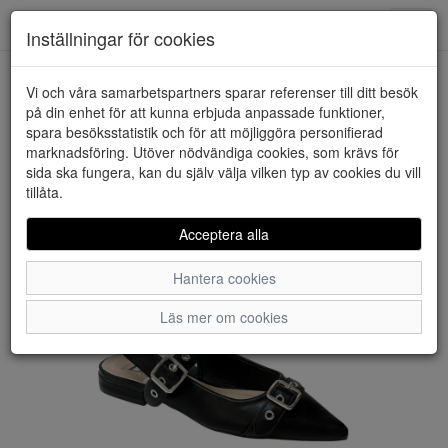
Downstairs - Vimmerby
Toggl
Inställningar för cookies
navig
Vi och våra samarbetspartners sparar referenser till ditt besök
HEM
DONNA GIRL
på din enhet för att kunna erbjuda anpassade funktioner,
spara besöksstatistik och för att möjliggöra personifierad
marknadsföring. Utöver nödvändiga cookies, som krävs för
sida ska fungera, kan du själv välja vilken typ av cookies du vill
tillåta.
Acceptera alla
Hantera cookies
Läs mer om cookies