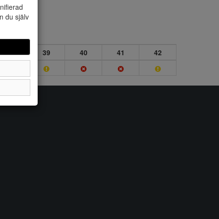
nifierad
n du själv
38
39
40
41
42