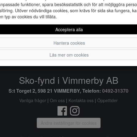
npassade funktioner, spara besöksstatistik och för att möjliggöra perso
föring. Utöver nödvändiga cookies, som krävs för sida ska fungera, ka
en typ av cookies du vill tillåta.
Acceptera alla
36
37
Hantera cookies
Läs mer om cookies
Sko-fynd i Vimmerby AB
S:t Torget 2, 598 21 VIMMERBY, Telefon:
0492-31370
Vanliga frågor
|
Om oss
|
Kontakta oss
|
Öppettider
Ändra inställingar för cookies