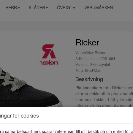
HERR
KLÄDER
ÖVRIGT
VARUMÄRKEN
Rieker
Varumärke: Rieker
Artikelnummer: 0051694
Material: Skinn/syntet
Färg: Svart/Multi
Beskrivning
Platåsneakers från Rieker med 
skorna enkla att ta på/av samt
innersula i skinn. Lätt ytters
nästan viktlös gång, även stabi
ningar för cookies
ra samarbetspartners sparar referenser till ditt besök på din enhet för 