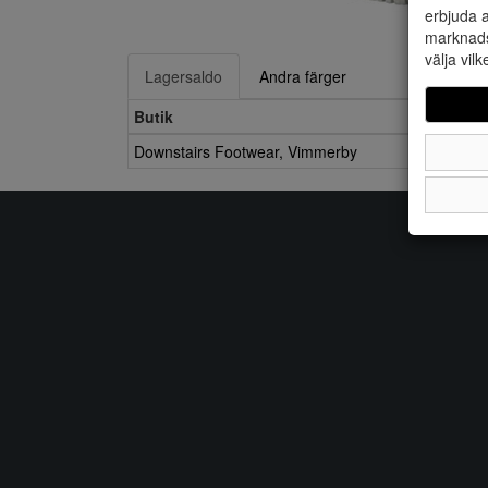
erbjuda a
marknads
välja vilk
Lagersaldo
Andra färger
Butik
Downstairs Footwear, Vimmerby