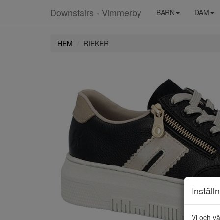
Downstairs - Vimmerby
BARN
DAM
HEM
RIEKER
Inställ
Vi och vå