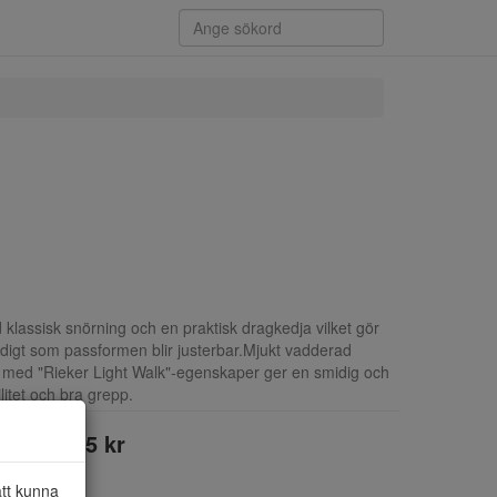
klassisk snörning och en praktisk dragkedja vilket gör
idigt som passformen blir justerbar.Mjukt vadderad
ula med "Rieker Light Walk"-egenskaper ger en smidig och
litet och bra grepp.
945 kr
att kunna