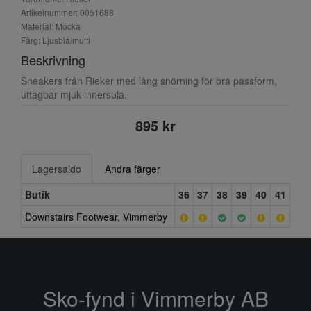
Artikelnummer: 0051688
Material: Mocka
Färg: Ljusblå/multi
Beskrivning
Sneakers från Rieker med lång snörning för bra passform,
uttagbar mjuk innersula.
895 kr
Lagersaldo
Andra färger
Butik
36
37
38
39
40
41
Downstairs Footwear, Vimmerby
Sko-fynd i Vimmerby AB