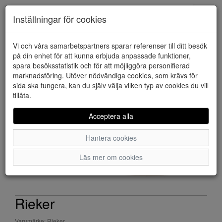
Downstairs - Vimmerby
Toggl
Inställningar för cookies
navig
Vi och våra samarbetspartners sparar referenser till ditt besök
HEM
RIEKER
på din enhet för att kunna erbjuda anpassade funktioner,
spara besöksstatistik och för att möjliggöra personifierad
marknadsföring. Utöver nödvändiga cookies, som krävs för
sida ska fungera, kan du själv välja vilken typ av cookies du vill
tillåta.
Acceptera alla
Hantera cookies
Läs mer om cookies
Rieker
Varumärke: Rieker