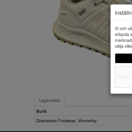
Inställ
Vi och vå
erbjuda a
marknads
välja vilk
Lagersaldo
Butik
Downstairs Footwear, Vimmerby