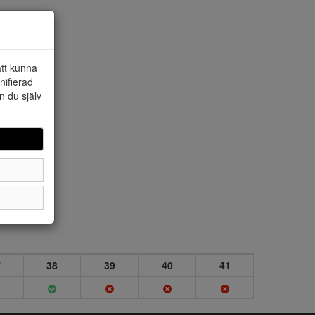
att kunna
nifierad
n du själv
7
38
39
40
41