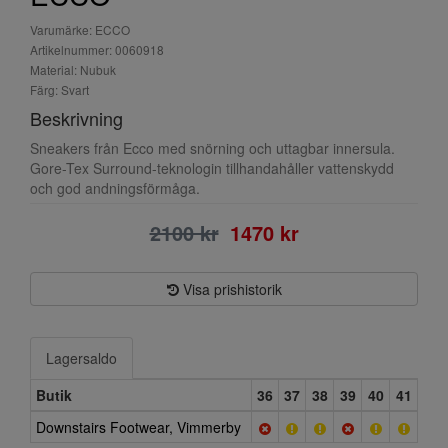
Varumärke: ECCO
Artikelnummer: 0060918
Material: Nubuk
Färg: Svart
Beskrivning
Sneakers från Ecco med snörning och uttagbar innersula.
Gore-Tex Surround-teknologin tillhandahåller vattenskydd
och god andningsförmåga.
2100 kr
1470 kr
Visa prishistorik
Lagersaldo
Butik
36
37
38
39
40
41
Downstairs Footwear, Vimmerby