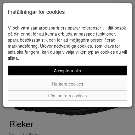
Downstairs - Vimmerby
Toggl
Inställningar för cookies
navig
Vi och våra samarbetspartners sparar referenser till ditt besök
HEM
RIEKER
på din enhet för att kunna erbjuda anpassade funktioner,
spara besöksstatistik och för att möjliggöra personifierad
marknadsföring. Utöver nödvändiga cookies, som krävs för
sida ska fungera, kan du själv välja vilken typ av cookies du vill
tillåta.
Acceptera alla
Hantera cookies
Läs mer om cookies
Rieker
Varumärke: Rieker