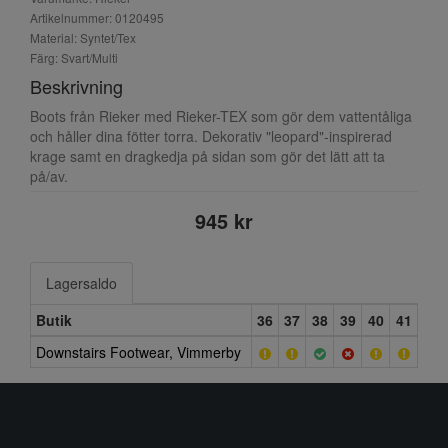
Artikelnummer: 0120495
Material: Syntet/Tex
Färg: Svart/Multi
Beskrivning
Boots från Rieker med Rieker-TEX som gör dem vattentåliga
och håller dina fötter torra. Dekorativ "leopard"-inspirerad
krage samt en dragkedja på sidan som gör det lätt att ta
på/av.
945 kr
Lagersaldo
Butik
36
37
38
39
40
41
Downstairs Footwear, Vimmerby