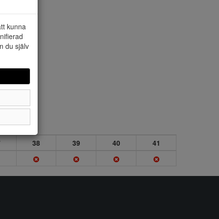
att kunna
nifierad
n du själv
7
38
39
40
41