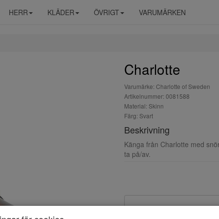
HERR
KLÄDER
ÖVRIGT
VARUMÄRKEN
Charlotte
Varumärke: Charlotte of Sweden
Artikelnummer: 0081588
Material: Skinn
Färg: Svart
Beskrivning
Känga från Charlotte med snör
ta på/av.
ningar för cookies