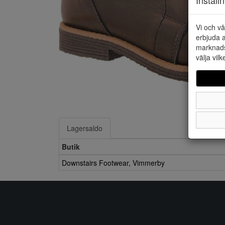
Vi och vå
erbjuda a
marknads
välja vilk
Lagersaldo
Butik
Downstairs Footwear, Vimmerby