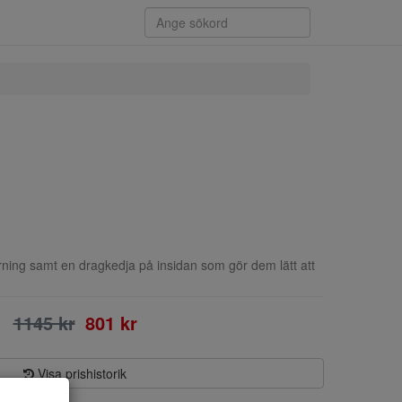
ning samt en dragkedja på insidan som gör dem lätt att
1145 kr
801 kr
Visa prishistorik