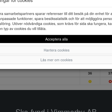
ra samarbetspartners sparar referenser till ditt besök på din enhet för 
npassade funktioner, spara besöksstatistik och för att möjliggöra perso
föring. Utöver nödvändiga cookies, som krävs för sida ska fungera, ka
en typ av cookies du vill tillåta.
Acceptera alla
Hantera cookies
Läs mer om cookies
36
3
Sko-fynd i Vimmerby AB