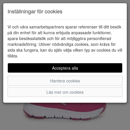
Downstairs - Vimmerby
Toggl
Inställningar för cookies
navig
Vi och våra samarbetspartners sparar referenser till ditt besök
HEM
GULLIVER
på din enhet för att kunna erbjuda anpassade funktioner,
spara besöksstatistik och för att möjliggöra personifierad
marknadsföring. Utöver nödvändiga cookies, som krävs för
sida ska fungera, kan du själv välja vilken typ av cookies du vill
tillåta.
Acceptera alla
Hantera cookies
Läs mer om cookies