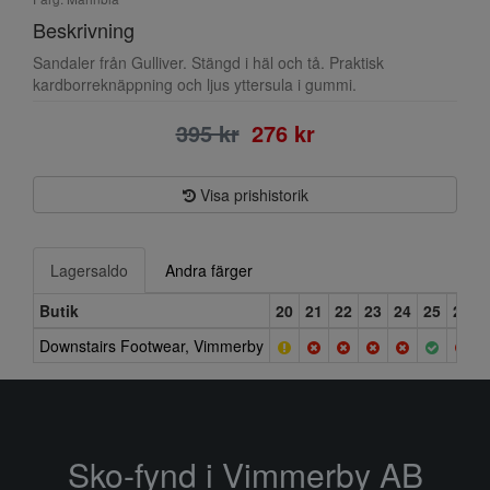
Beskrivning
Sandaler från Gulliver. Stängd i häl och tå. Praktisk
kardborreknäppning och ljus yttersula i gummi.
395 kr
276 kr
Visa prishistorik
Lagersaldo
Andra färger
Butik
20
21
22
23
24
25
26
Downstairs Footwear, Vimmerby
Sko-fynd i Vimmerby AB