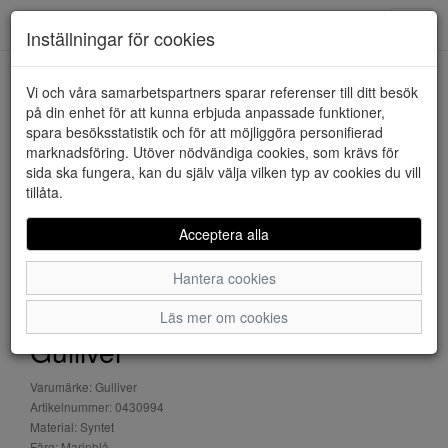
Downstairs - Vimmerby
Toggl
Inställningar för cookies
navig
Vi och våra samarbetspartners sparar referenser till ditt besök
HEM
GULLIVER
på din enhet för att kunna erbjuda anpassade funktioner,
spara besöksstatistik och för att möjliggöra personifierad
marknadsföring. Utöver nödvändiga cookies, som krävs för
sida ska fungera, kan du själv välja vilken typ av cookies du vill
tillåta.
Acceptera alla
Hantera cookies
Läs mer om cookies
Gulliver
Varumärke: Gulliver
Artikelnummer: 0430994
Material: Syntet
Färg: Marinblå