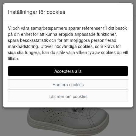
Downstairs - Vimmerby
Toggl
Inställningar för cookies
navig
Vi och våra samarbetspartners sparar referenser till ditt besök
HEM
KAVAT
på din enhet för att kunna erbjuda anpassade funktioner,
spara besöksstatistik och för att möjliggöra personifierad
marknadsföring. Utöver nödvändiga cookies, som krävs för
sida ska fungera, kan du själv välja vilken typ av cookies du vill
tillåta.
Acceptera alla
Hantera cookies
Läs mer om cookies