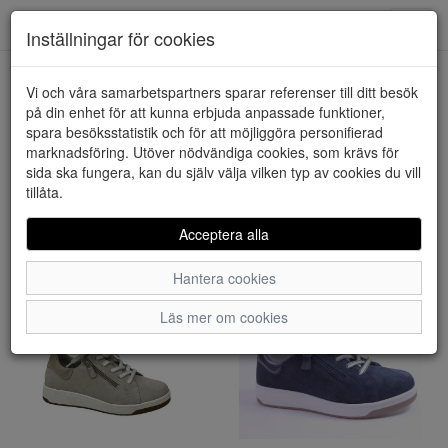
Downstairs - Vimmerby
Toggl
Inställningar för cookies
navig
Visa filter
Vi och våra samarbetspartners sparar referenser till ditt besök
på din enhet för att kunna erbjuda anpassade funktioner,
Varumärke: Aco
spara besöksstatistik och för att möjliggöra personifierad
Rensa
marknadsföring. Utöver nödvändiga cookies, som krävs för
3 artiklar hittade
sida ska fungera, kan du själv välja vilken typ av cookies du vill
tillåta.
Sortera efter:
Acceptera alla
Hantera cookies
Läs mer om cookies