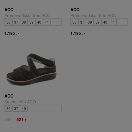
ACO
ACO
Promenadskor från ACO.
Promenadskor från ACO.
36
37
38
39
40
41
36
37
38
39
40
41
1.195 ;-
1.195 ;-
ACO
Sandal från ACO
36
37
40
745 ;-
521 ;-