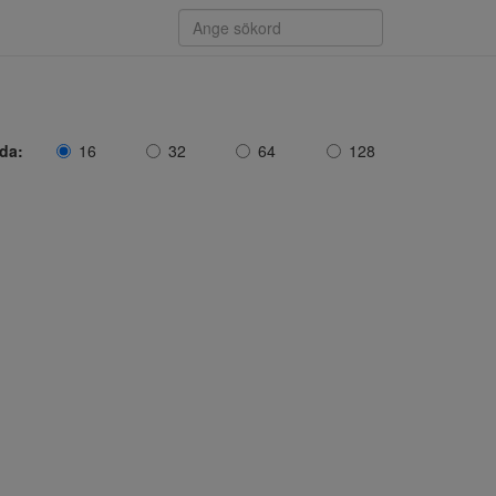
ida:
16
32
64
128