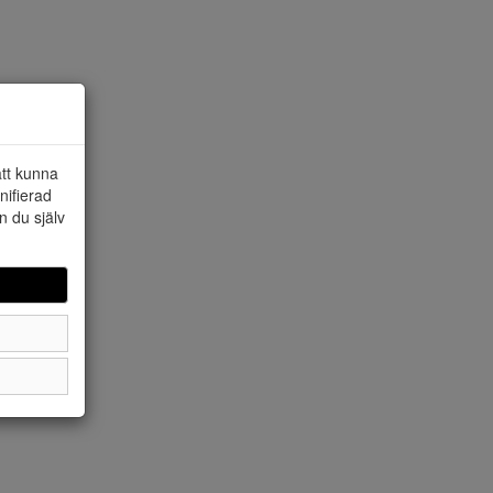
att kunna
nifierad
n du själv