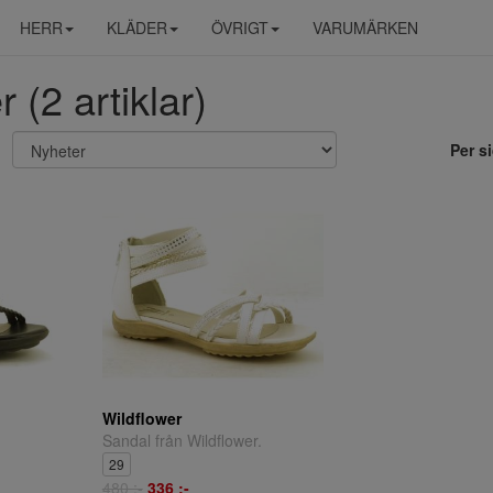
HERR
KLÄDER
ÖVRIGT
VARUMÄRKEN
 (2 artiklar)
Per s
Wildflower
Sandal från Wildflower.
29
480 ;-
336 ;-