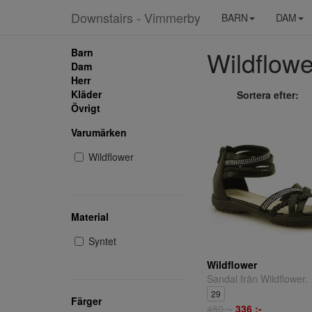
Downstairs - Vimmerby
BARN
DAM
Wildflower
Barn
Dam
Herr
Kläder
Sortera efter:
Övrigt
Varumärken
Wildflower
Material
Syntet
Wildflower
Sandal från Wildflower.
29
Färger
480 ;-
336 ;-