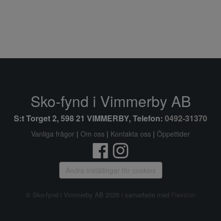
Sko-fynd i Vimmerby AB
S:t Torget 2, 598 21 VIMMERBY, Telefon:
0492-31370
Vanliga frågor
|
Om oss
|
Kontakta oss
|
Öppettider
Ändra inställingar för cookies
© Sko-fynd i Vimmerby AB 2026 i samarbete med
Flexicon