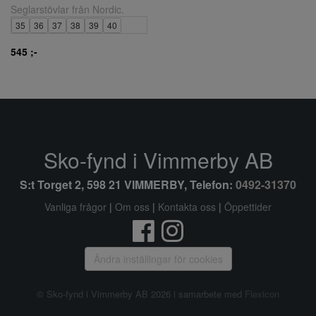
Seglarstövlar från Nordic.
35
36
37
38
39
40
545 ;-
Sko-fynd i Vimmerby AB
S:t Torget 2, 598 21 VIMMERBY, Telefon:
0492-31370
Vanliga frågor
|
Om oss
|
Kontakta oss
|
Öppettider
Ändra inställingar för cookies
© Sko-fynd i Vimmerby AB 2026 i samarbete med
Flexicon