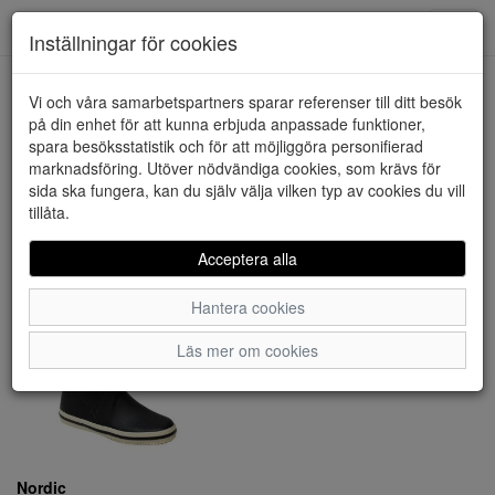
Downstairs - Vimmerby
Toggl
Inställningar för cookies
navig
Visa filter
Vi och våra samarbetspartners sparar referenser till ditt besök
på din enhet för att kunna erbjuda anpassade funktioner,
Nordic (1 artiklar)
spara besöksstatistik och för att möjliggöra personifierad
marknadsföring. Utöver nödvändiga cookies, som krävs för
sida ska fungera, kan du själv välja vilken typ av cookies du vill
Sortera efter:
tillåta.
Acceptera alla
Hantera cookies
Läs mer om cookies
Nordic