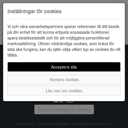
Downstairs - Vimmerby
Toggl
Inställningar för cookies
navig
Vi och våra samarbetspartners sparar referenser till ditt besök
HEM
VERO MODA
på din enhet för att kunna erbjuda anpassade funktioner,
spara besöksstatistik och för att möjliggöra personifierad
Kunde inte hitta några artiklar...
marknadsföring. Utöver nödvändiga cookies, som krävs för
sida ska fungera, kan du själv välja vilken typ av cookies du vill
tillåta.
Sko-fynd i Vimmerby AB
Acceptera alla
S:t Torget 2, 598 21 VIMMERBY, Telefon:
0492-31370
Hantera cookies
Vanliga frågor
|
Om oss
|
Kontakta oss
|
Öppettider
Läs mer om cookies
Ändra inställingar för cookies
© Sko-fynd i Vimmerby AB 2026 i samarbete med
Flexicon