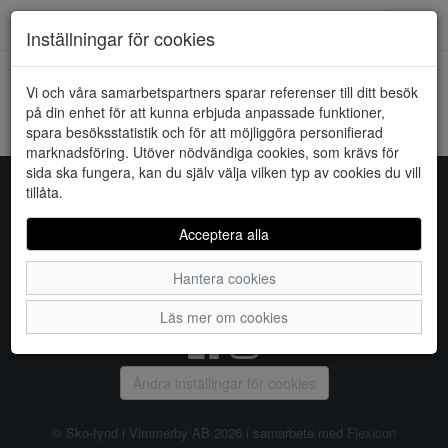
Downstairs - Vimmerby
Toggl
Inställningar för cookies
navig
Vi och våra samarbetspartners sparar referenser till ditt besök
HEM
ONLY
på din enhet för att kunna erbjuda anpassade funktioner,
spara besöksstatistik och för att möjliggöra personifierad
Kunde inte hitta några artiklar...
marknadsföring. Utöver nödvändiga cookies, som krävs för
sida ska fungera, kan du själv välja vilken typ av cookies du vill
tillåta.
Sko-fynd i Vimmerby AB
Acceptera alla
S:t Torget 2, 598 21 VIMMERBY, Telefon:
0492-31370
Hantera cookies
Vanliga frågor
|
Om oss
|
Kontakta oss
|
Öppettider
Läs mer om cookies
Ändra inställingar för cookies
© Sko-fynd i Vimmerby AB 2026 i samarbete med
Flexicon