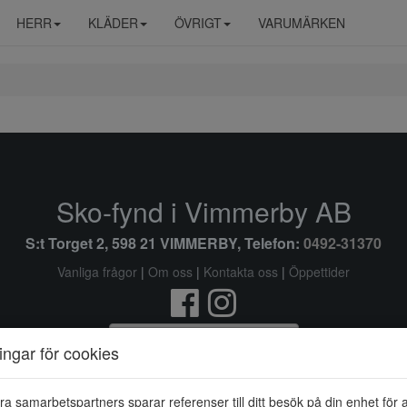
HERR
KLÄDER
ÖVRIGT
VARUMÄRKEN
Sko-fynd i Vimmerby AB
S:t Torget 2, 598 21 VIMMERBY, Telefon:
0492-31370
Vanliga frågor
|
Om oss
|
Kontakta oss
|
Öppettider
Ändra inställingar för cookies
ningar för cookies
© Sko-fynd i Vimmerby AB 2026 i samarbete med
Flexicon
ra samarbetspartners sparar referenser till ditt besök på din enhet för 