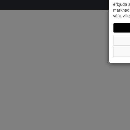
erbjuda a
marknads
välja vilk