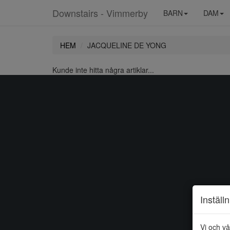
Downstairs - Vimmerby
BARN
DAM
HEM
JACQUELINE DE YONG
Kunde inte hitta några artiklar...
Inställ
Vi och vå