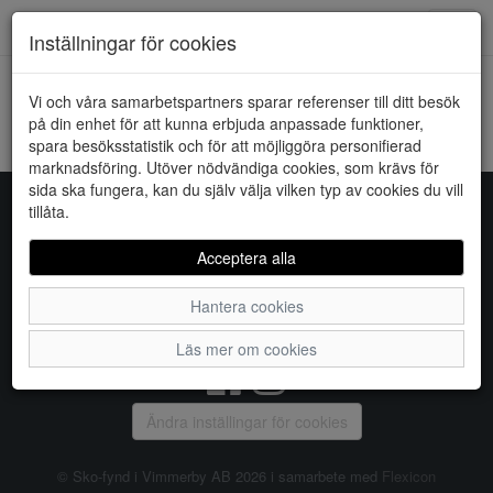
Downstairs - Vimmerby
Toggl
Inställningar för cookies
navig
Vi och våra samarbetspartners sparar referenser till ditt besök
HEM
VERO MODA
på din enhet för att kunna erbjuda anpassade funktioner,
spara besöksstatistik och för att möjliggöra personifierad
Kunde inte hitta några artiklar...
marknadsföring. Utöver nödvändiga cookies, som krävs för
sida ska fungera, kan du själv välja vilken typ av cookies du vill
tillåta.
Sko-fynd i Vimmerby AB
Acceptera alla
S:t Torget 2, 598 21 VIMMERBY, Telefon:
0492-31370
Hantera cookies
Vanliga frågor
|
Om oss
|
Kontakta oss
|
Öppettider
Läs mer om cookies
Ändra inställingar för cookies
© Sko-fynd i Vimmerby AB 2026 i samarbete med
Flexicon