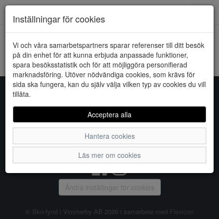
Downstairs - Vimmerby
Toggl
Inställningar för cookies
navig
Vi och våra samarbetspartners sparar referenser till ditt besök
HEM
PIECES
på din enhet för att kunna erbjuda anpassade funktioner,
spara besöksstatistik och för att möjliggöra personifierad
Kunde inte hitta några artiklar...
marknadsföring. Utöver nödvändiga cookies, som krävs för
sida ska fungera, kan du själv välja vilken typ av cookies du vill
tillåta.
Sko-fynd i Vimmerby AB
Acceptera alla
S:t Torget 2, 598 21 VIMMERBY, Telefon:
0492-31370
Hantera cookies
Vanliga frågor
|
Om oss
|
Kontakta oss
|
Öppettider
Läs mer om cookies
Ändra inställingar för cookies
© Sko-fynd i Vimmerby AB 2026 i samarbete med
Flexicon