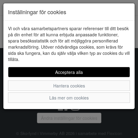
Downstairs - Vimmerby
Toggl
Inställningar för cookies
navig
Vi och våra samarbetspartners sparar referenser till ditt besök
HEM
ONLY
på din enhet för att kunna erbjuda anpassade funktioner,
spara besöksstatistik och för att möjliggöra personifierad
Kunde inte hitta några artiklar...
marknadsföring. Utöver nödvändiga cookies, som krävs för
sida ska fungera, kan du själv välja vilken typ av cookies du vill
tillåta.
Sko-fynd i Vimmerby AB
Acceptera alla
S:t Torget 2, 598 21 VIMMERBY, Telefon:
0492-31370
Hantera cookies
Vanliga frågor
|
Om oss
|
Kontakta oss
|
Öppettider
Läs mer om cookies
Ändra inställingar för cookies
© Sko-fynd i Vimmerby AB 2026 i samarbete med
Flexicon